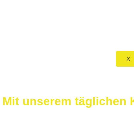
Üb
Ko
X
Mit unserem täglichen K
Kanu-Schlauchkanadiervermietug a