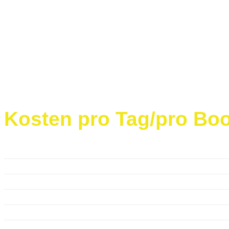
Wenn Sie sich entscheiden, die Tour zu beenden, such
Taxi rufen, können Sie gemeinsam mit Ihren Mitfahrer
Wenn Sie mit öffentlichen Verkehrsmitteln unterwegs s
problemlos möglich.
Kosten pro Tag/pro Boo
Modell
Kosten
Otter Schlauchkanadier bis 3 Personen
75,00 E
Otter Schlauchkanadier bis 4 Personen
75,00 E
Grabner Outside 2
75,00 E
Grabner XR Trekking
75,00 E
Spreu Guppy
45,00 E
Brenderup Kanu Anhänger Trailer Vermietung
100,00 