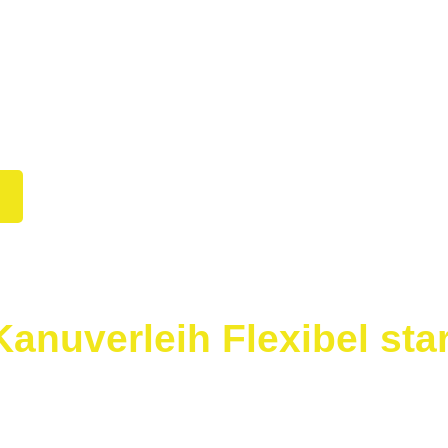
er uns
ntakt
anuverleih Flexibel sta
b Bonn, Kanufahren mit Ausweichmög