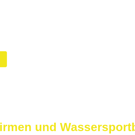
er uns
ntakt
 Firmen und Wassersport